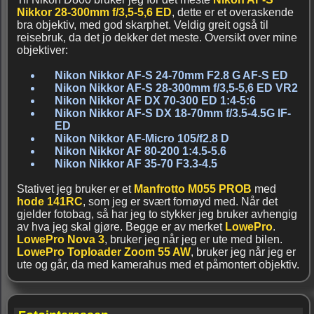
Nikkor 28-300mm f/3,5-5,6 ED
, dette er et overaskende
bra objektiv, med god skarphet. Veldig greit også til
reisebruk, da det jo dekker det meste. Oversikt over mine
objektiver:
Nikon Nikkor AF-S 24-70mm F2.8 G AF-S ED
Nikon Nikkor AF-S 28-300mm f/3,5-5,6 ED VR2
Nikon Nikkor AF DX 70-300 ED 1:4-5:6
Nikon Nikkor AF-S DX 18-70mm f/3.5-4.5G IF-
ED
Nikon Nikkor AF-Micro 105/f2.8 D
Nikon Nikkor AF 80-200 1:4.5-5.6
Nikon Nikkor AF 35-70 F3.3-4.5
Stativet jeg bruker er et
Manfrotto M055 PROB
med
hode 141RC
, som jeg er svært fornøyd med. Når det
gjelder fotobag, så har jeg to stykker jeg bruker avhengig
av hva jeg skal gjøre. Begge er av merket
LowePro
.
LowePro Nova 3
, bruker jeg når jeg er ute med bilen.
LowePro Toploader Zoom 55 AW
, bruker jeg når jeg er
ute og går, da med kamerahus med et påmontert objektiv.