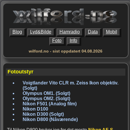
Blog
Lyd&Bilde
Hamradio
Data
Mobil
Foto
Info
wilford.no - sist oppdatert 04.08.2026
Fotoutstyr
Voigtlander Vito CLR m. Zeiss Ikon objektiv.
(Solgt)
Olympus OM1. (Solgt)
Olympus OM2. (Solgt)
Nikon F501 (Analog film)
Nikon D100
Nikon D300 (Solgt)
Nikon D800 (Nåværende)
Til Nikon D800 bruker jeg for det meste
Nikon AF-S