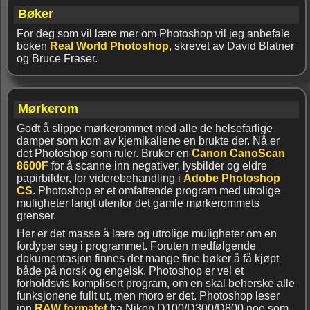
Bøker
For deg som vil lære mer om Photoshop vil jeg anbefale
boken
Real World Photoshop
, skrevet av David Blatner
og Bruce Fraser.
Mørkerom
Godt å slippe mørkerommet med alle de helsefarlige
damper som kom av kjemikaliene en brukte der. Nå er
det Photoshop som ruler. Bruker en
Canon CanoScan
8600F
for å scanne inn negativer, lysbilder og eldre
papirbilder, for viderebehandling i
Adobe Photoshop
CS
. Photoshop er et omfattende program med utrolige
muligheter langt utenfor det gamle mørkerommets
grenser.
Her er det masse å lære og utrolige muligheter om en
fordyper seg i programmet. Foruten medfølgende
dokumentasjon finnes det mange fine bøker å få kjøpt
både på norsk og engelsk. Photoshop er vel et
forholdsvis komplisert program, om en skal beherske alle
funksjonene fullt ut, men moro er det. Photoshop leser
inn
RAW formatet
fra Nikon D100/D300/D800 noe som