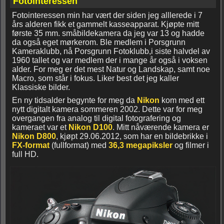
Fotointeressen
Fotointeressen min har vært der siden jeg alllerede i 7
års alderen fikk et gammelt kasseapparat. Kjøpte mitt
første 35 mm. småbildekamera da jeg var 13 og hadde
da også eget mørkerom. Ble medlem i Porsgrunn
Kameraklubb, nå Porsgrunn Fotoklubb,i siste halvdel av
1960 tallet og var medlem der i mange år også i voksen
alder. For meg er det mest Natur og Landskap, samt noe
Macro, som står i fokus. Liker best det jeg kaller
Klassiske bilder.
En ny tidsalder begynte for meg da
Nikon
kom med ett
nytt digitalt kamera sommeren 2002. Dette var for meg
overgangen fra analog til digital fotografering og
kameraet var et
Nikon D100
. Mitt nåværende kamera er
Nikon D800
, kjøpt 29.06.2012, som har en bildebrikke i
FX-format
(fullformat) med
36,3 megapiksler
og filmer i
full HD.